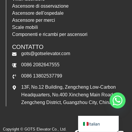
Ascensore di osservazione
Polish
Ascensore dell'ospedale
Vietnamese
Ascensore per merci
Thai
Scale mobili
Componenti e ricambi per ascensori
Indonesian
Turkish
CONTATTO
gots@gotselevator.com
Portuguese
0086 2082647555
Russian
German
0086 13802537799
Arabic
13F, No.12 Building, Zengcheng Low-Carbon
Spanish
Headquarters, No.400 Xincheng Main Road,
Zengcheng District, Guangzhou City, China
French
English
Italian
F
X
I
L
T
Y
Copyright © GOTS Elevator Co., Ltd.