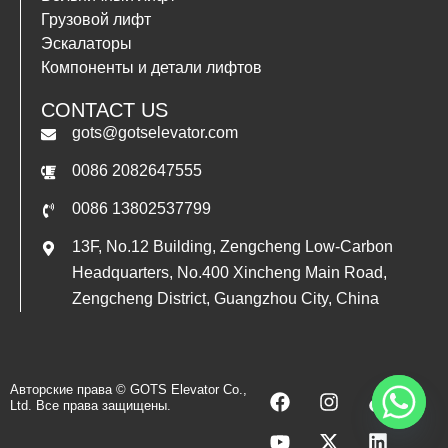
Грузовой лифт
Эскалаторы
Romanian
Компоненты и детали лифтов
Polish
CONTACT US
Vietnamese
gots@gotselevator.com
Thai
0086 2082647555
Indonesian
0086 13802537799
Turkish
13F, No.12 Building, Zengcheng Low-Carbon
Portuguese
Headquarters, No.400 Xincheng Main Road,
German
Zengcheng District, Guangzhou City, China
Italian
Arabic
Spanish
F
Y
I
X
T
L
Авторские права © GOTS Elevator Co.,
Ltd. Все права защищены.
a
o
n
-
i
i
French
c
u
s
t
k
n