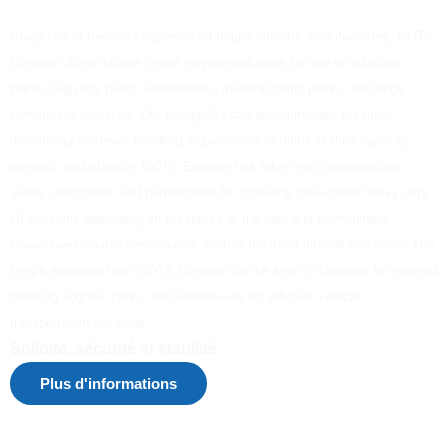
Being one of the most experienced freight elevator manufacturers, GOTS
Elevator offers reliable freight elevator solutions for use in industrial
plants, logistics parks, warehouses, manufacturing plants, and large
commercial buildings. Our strong lifts can accommodate the most
demanding materials handling requirements in terms of their capacity,
strength, and stability. GOTS Elevator has taken into consideration
safety, innovation, and performance for providing tailor-made heavy duty
lift solutions depending on the nature of the load and environment.
Guaranteed reliable performance even in the most difficult conditions.The
freight elevators from GOTS Elevator can be seen in factories for material
handling, logistic parks, and warehouses for efficient vertical
transportation solutions.
Solidité, sécurité et stabilité
Plus d'informations