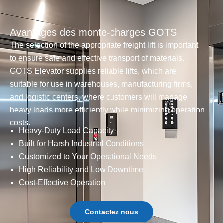
Avantages des monte-charges GOTS
The selection of the appropriate freight lift is important
to ensure safe and effective transport of materials.
GOTS Elevator supplies reliable lifts, which are
suitable for use in warehouses, manufacturing firms,
and logistic centers, where customers will manage
heavy loads more efficiently while minimizing operation
costs.
Heavy-Duty Load Capacity
Built for Harsh Industrial Conditions
Customized to Your Operational Needs
High Reliability and Low Downtime
Cost-Effective Operation
Contactez nous