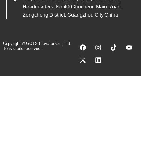
Headquarters, No.400 Xincheng Main Road,
Zengcheng District, Guangzhou City,China
F
X
I
L
T
Y
Copyright © GOTS Elevator Co., Ltd.
Tous droits réservés.
a
-
n
i
i
o
c
t
s
n
k
u
e
w
t
k
t
t
b
i
a
e
o
u
o
t
g
d
k
b
o
t
r
i
e
k
e
a
n
r
m