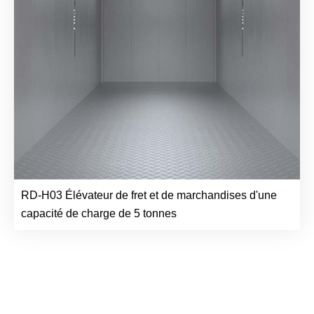
RD-H03 Élévateur de fret et de marchandises d'une
capacité de charge de 5 tonnes
Freight Elevators by
GOTS Elevator