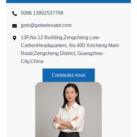
Bouton poussoir d'ascenseur
0086 13802537799
Panneau de commande de la voiture
gots@gotselevator.com
Série de portes palières
13F,No.12 Building,Zengcheng Low-
Plafond de l'ascenseur
CarbonHeadquarters, No.400 Xincheng Main
Road,Zengcheng District, Guangzhou
Main courante d'ascenseur
City,China
Contactez nous